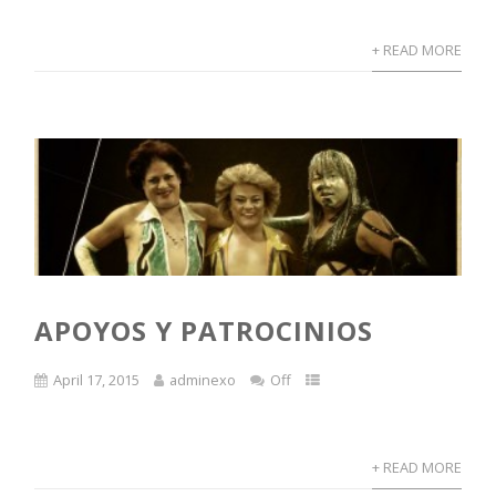
+ READ MORE
APOYOS Y PATROCINIOS
April 17, 2015
adminexo
Off
+ READ MORE