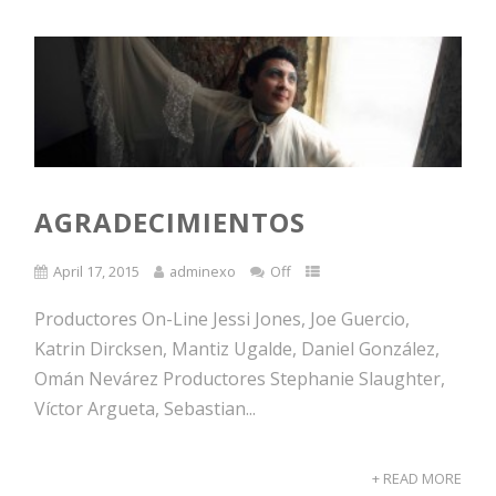
AGRADECIMIENTOS
April 17, 2015
adminexo
Off
Productores On-Line Jessi Jones, Joe Guercio,
Katrin Dircksen, Mantiz Ugalde, Daniel González,
Omán Nevárez Productores Stephanie Slaughter,
Víctor Argueta, Sebastian...
+ READ MORE